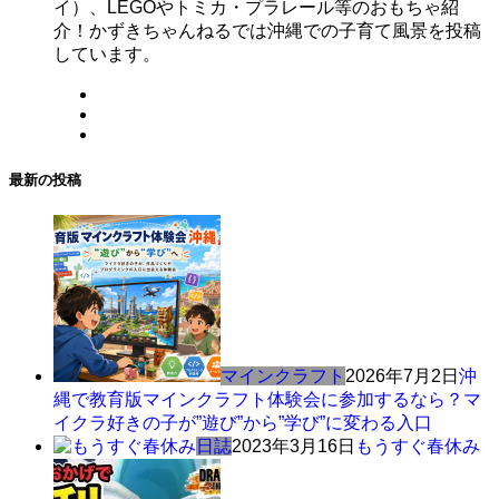
イ）、LEGOやトミカ・プラレール等のおもちゃ紹
介！かずきちゃんねるでは沖縄での子育て風景を投稿
しています。
最新の投稿
マインクラフト
2026年7月2日
沖
縄で教育版マインクラフト体験会に参加するなら？マ
イクラ好きの子が”遊び”から”学び”に変わる入口
日誌
2023年3月16日
もうすぐ春休み