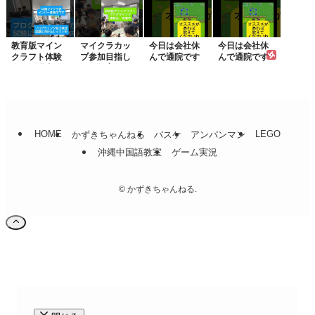
クラ...
集中
教育版マイン
マイクラカッ
今日は会社休
今日は会社休
クラフト体験
プ参加目指し
んで通院です
んで通院です
会、毎週土日
て！教育版マ
2023/1...
2023/1...
開催...
イン...
HOME
LEGO
かずきちゃんねる
バスケ
アンパンマン
沖縄中国語教室
ゲーム実況
©
かずきちゃんねる.