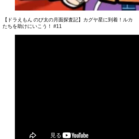
【ドラえもん のび太の月面探査記】カグヤ星に到着！ルカ
たちを助けにいこう！ #11