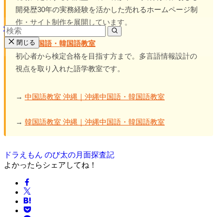
開発歴30年の実務経験を活かした売れるホームページ制
作・サイト制作を展開しています。
閉じる
沖縄中国語・韓国語教室
初心者から検定合格を目指す方まで。多言語情報設計の
視点を取り入れた語学教室です。
→
中国語教室 沖縄｜沖縄中国語・韓国語教室
→
韓国語教室 沖縄｜沖縄中国語・韓国語教室
ドラえもん のび太の月面探査記
よかったらシェアしてね！