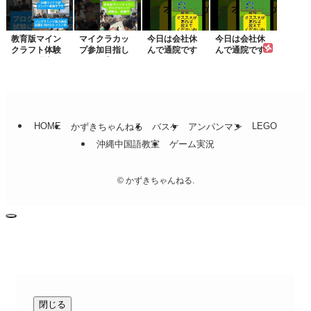
クラ...
集中
教育版マイン
マイクラカッ
今日は会社休
今日は会社休
クラフト体験
プ参加目指し
んで通院です
んで通院です
会、毎週土日
て！教育版マ
2023/1...
2023/1...
開催...
イン...
HOME
LEGO
かずきちゃんねる
バスケ
アンパンマン
沖縄中国語教室
ゲーム実況
©
かずきちゃんねる.
閉じる