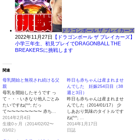
ドラゴンボール ザ ブレイカーズ
2022年11月27日
【ドラゴンボール ザ ブレイカーズ】
小学三年生、初見プレイでDRAGONBALL THE
BREAKERSに挑戦します
関連
母乳開始と無視され続ける父
昨日も赤ちゃんは産まれませ
親
んでした 妊娠254日目（38
母乳を開始したそうです っ
週と3日）
て・・・いきなり他人ごとみ
昨日も赤ちゃんは産まれませ
たいですね(^^; だっ
んでした（2014/01/17） 少
て〜〜〜〜〜〜〜〜 赤ち…
しあおり気味のタイトルです
2014年2月4日
ね(^^; …
生後0ヶ月（2014/02/02〜
2014年1月17日
03/02）
日誌