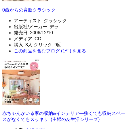
0歳からの育脳クラシック
アーティスト:
クラシック
出版社/メーカー:
デラ
発売日:
2006/12/10
メディア:
CD
購入
: 3人
クリック
: 9回
この商品を含むブログ (1件) を見る
赤ちゃんがいる家の収納&インテリア―狭くても収納スペー
スがなくてもスッキリ! (主婦の友生活シリーズ)