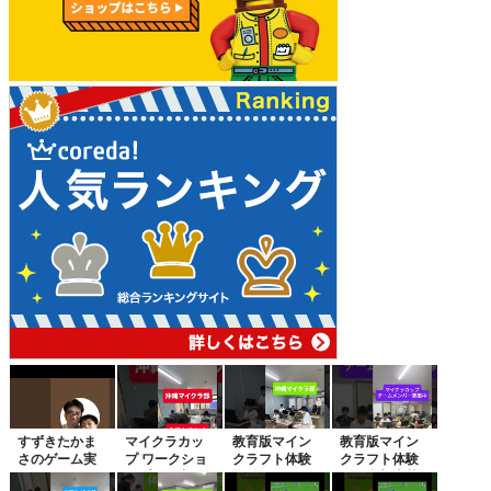
すずきたかま
マイクラカッ
教育版マイン
教育版マイン
さのゲーム実
プ ワークショ
クラフト体験
クラフト体験
況
ップ開催中
会開催！マイ
会、参加者募