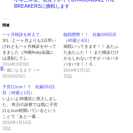
BREAKERSに挑戦します
関連
一ヶ月検診を終えて…
臨戦態勢！！ 妊娠269日目
3/1...と一ヶ月よりも1日早い
（40週と4日）
けれども一ヶ月検診をやって
病院いってきます！！ あたふ
きました（沖縄Ruby会議に
たあたふた！！ まだ検診だけ
は遅刻してし…
かもしれないですが バタバタ
2014年3月3日
バタバタ！！ 0…
一歳になるまで（〜
2014年2月1日
2015/02/02）
日誌
子宮口1cm！？ 妊娠252日
目（38週と1日）
いよいよ38週目に突入しまし
た。 昨日の診察では既に子宮
口も1cm程開いているという
ことで「あと一週…
2014年1月15日
日誌