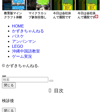
クラ...
集中
教育版マイン
マイクラカッ
今日は会社休
今日は会社休
クラフト体験
プ参加目指し
んで通院です
んで通院です
会、毎週土日
て！教育版マ
2023/1...
2023/1...
開催...
イン...
HOME
かずきちゃんねる
バスケ
アンパンマン
LEGO
沖縄中国語教室
ゲーム実況
©
かずきちゃんねる.
閉じる
目次
検診後
閉じる