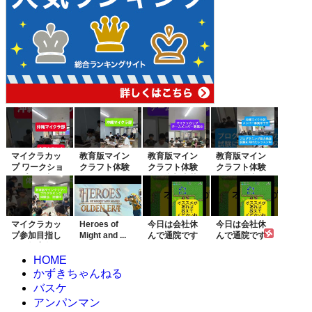
マイクラカッ
教育版マイン
教育版マイン
教育版マイン
プ ワークショ
クラフト体験
クラフト体験
クラフト体験
ップ開催中
会開催！マイ
会、参加者募
会、毎週土日
クラ...
集中
開催...
マイクラカッ
Heroes of
今日は会社休
今日は会社休
プ参加目指し
Might and ...
んで通院です
んで通院です
て！教育版マ
2023/1...
2023/1...
イン...
HOME
かずきちゃんねる
バスケ
アンパンマン