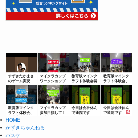
すずきたかまさ
マイクラカップ
教育版マインク
教育版マインク
のゲーム実況
ワークショップ
ラフト体験会開
ラフト体験会、
開催中
催！マイクラ...
参加者募集中
教育版マインク
マイクラカップ
今日は会社休ん
今日は会社休ん
ラフト体験会、
参加目指して！
で通院です
で通院です
毎週土日開催...
教育版マイン...
2023/1...
2023/1...
HOME
かずきちゃんねる
バスケ