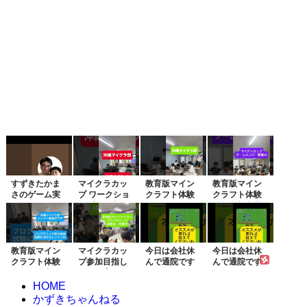
すずきたかま
マイクラカッ
教育版マイン
教育版マイン
さのゲーム実
プ ワークショ
クラフト体験
クラフト体験
況
ップ開催中
会開催！マイ
会、参加者募
クラ...
集中
教育版マイン
マイクラカッ
今日は会社休
今日は会社休
クラフト体験
プ参加目指し
んで通院です
んで通院です
会、毎週土日
て！教育版マ
2023/1...
2023/1...
開催...
イン...
HOME
かずきちゃんねる