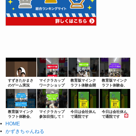
すずきたかまさ
マイクラカップ
教育版マインク
教育版マインク
のゲーム実況
ワークショップ
ラフト体験会開
ラフト体験会、
開催中
催！マイクラ...
参加者募集中
教育版マインク
マイクラカップ
今日は会社休ん
今日は会社休ん
ラフト体験会、
参加目指して！
で通院です
で通院です
毎週土日開催...
教育版マイン...
2023/1...
2023/1...
HOME
かずきちゃんねる